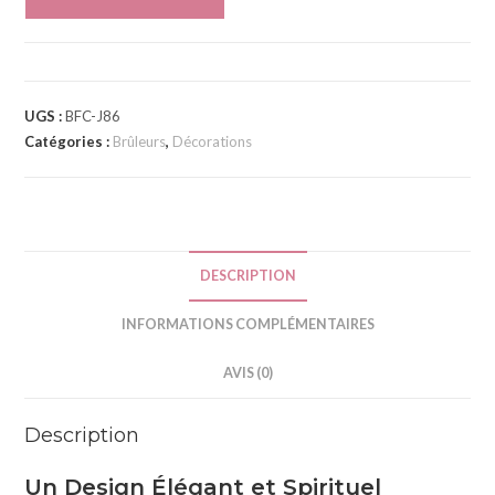
l
t
e
r
UGS :
BFC-J86
n
Catégories :
Brûleurs
,
Décorations
a
t
i
v
e
DESCRIPTION
:
INFORMATIONS COMPLÉMENTAIRES
AVIS (0)
Description
Un Design Élégant et Spirituel