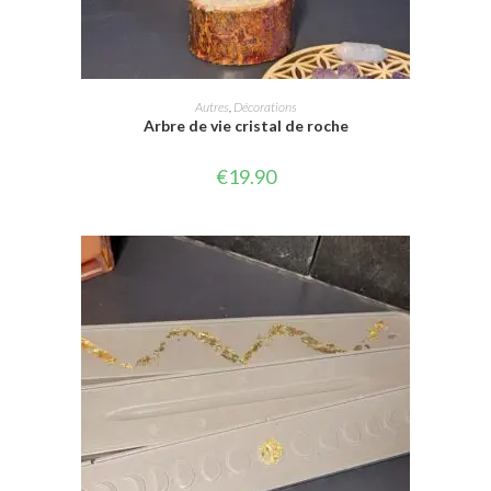
AJOUTER AU PANIER
Autres
,
Décorations
Arbre de vie cristal de roche
€
19.90