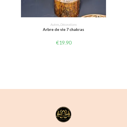
LIRE LA SUITE
Autres
,
Décorations
Arbre de vie 7 chakras
€
19.90