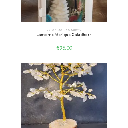
LIRE LA SUITE
Accessoires
,
Décorations
Lanterne féerique Galadhorn
€
95.00