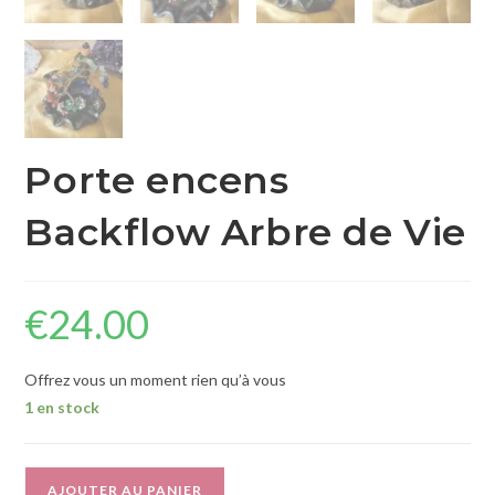
Porte encens
Backflow Arbre de Vie
€
24.00
Offrez vous un moment rien qu’à vous
1 en stock
A
AJOUTER AU PANIER