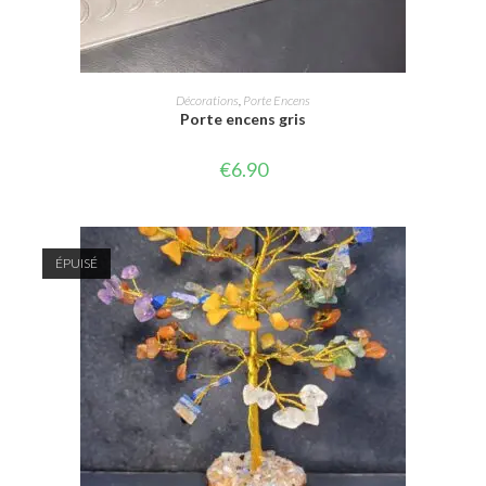
CHOIX DES OPTIONS
Décorations
,
Porte Encens
Porte encens gris
€
6.90
ÉPUISÉ