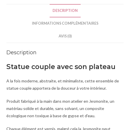
i
DESCRIPTION
v
e
INFORMATIONS COMPLÉMENTAIRES
:
AVIS (0)
Description
Statue couple avec son plateau
A la fois moderne, abstraite, et minimaliste, cette ensemble de
statue couple apportera de la douceur à votre intérieur.
Produit fabriqué à la main dans mon atelier en Jesmonite, un
matériau solide et durable, sans solvant, un composite
écologique non toxique à base de gypse et d’eau.
Chaque élément est vernis, malgré cela la Jesmonite peut