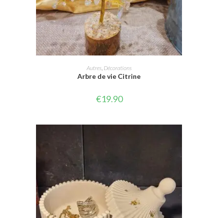
AJOUTER AU PANIER
Autres
,
Décorations
Arbre de vie Citrine
€
19.90