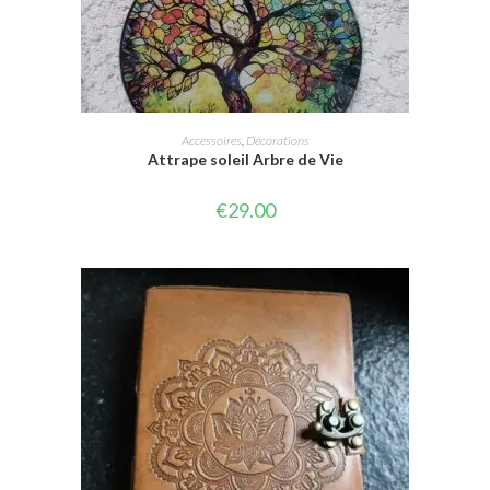
AJOUTER AU PANIER
Accessoires
,
Décorations
Attrape soleil Arbre de Vie
€
29.00