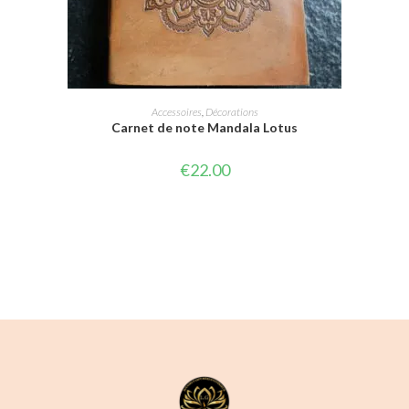
AJOUTER AU PANIER
Accessoires
,
Décorations
Carnet de note Mandala Lotus
€
22.00