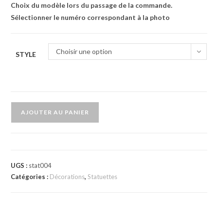
Choix du modèle lors du passage de la commande.
Sélectionner le numéro correspondant à la photo
Choisir une option
STYLE
AJOUTER AU PANIER
A
l
t
e
UGS :
stat004
Catégories :
Décorations
,
Statuettes
r
n
a
t