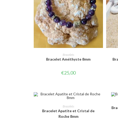
CHOIX DES OPTIONS
Bracelets
Bracelet Améthyste 8mm
Bra
€
25,00
CHOIX DES OPTIONS
Bracelets
Bra
Bracelet Apatite et Cristal de
Roche 8mm