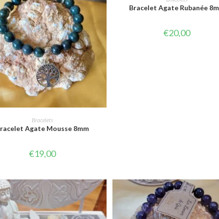
Bracelet Agate Rubanée 8
€
20,00
CHOIX DES OPTIONS
Bracelets
racelet Agate Mousse 8mm
€
19,00