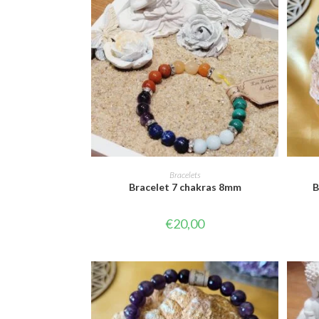
CHOIX DES OPTIONS
Bracelets
Bracelet 7 chakras 8mm
B
€
20,00