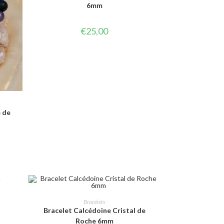
6mm
€
25,00
 de
CHOIX DES OPTIONS
Bracelets
Bracelet Calcédoine Cristal de
Roche 6mm