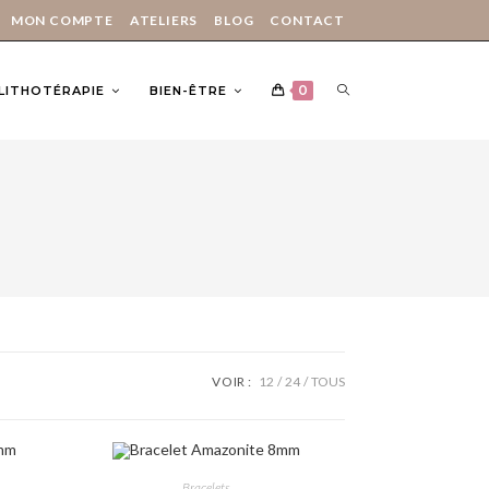
MON COMPTE
ATELIERS
BLOG
CONTACT
0
 LITHOTÉRAPIE
BIEN-ÊTRE
VOIR :
12
24
TOUS
CHOIX DES OPTIONS
Bracelets