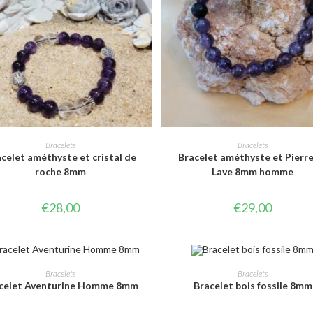
CHOIX DES OPTIONS
CHOIX DES OPTIONS
Bracelets
Bracelets
celet améthyste et cristal de
Bracelet améthyste et Pierre
roche 8mm
Lave 8mm homme
€
28,00
€
29,00
CHOIX DES OPTIONS
CHOIX DES OPTIONS
Bracelets
Bracelets
celet Aventurine Homme 8mm
Bracelet bois fossile 8mm