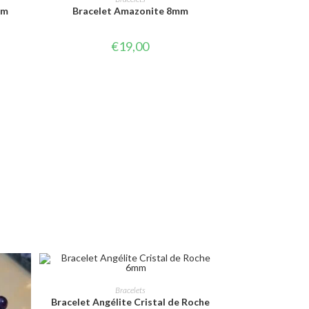
mm
Bracelet Amazonite 8mm
€
19,00
CHOIX DES OPTIONS
Bracelets
Bracelet Angélite Cristal de Roche