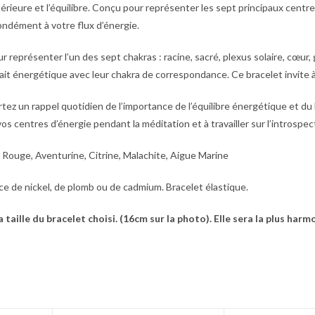
térieure et l’équilibre. Conçu pour représenter les sept principaux centr
fondément à votre flux d’énergie.
eprésenter l’un des sept chakras : racine, sacré, plexus solaire, cœur, 
ait énergétique avec leur chakra de correspondance. Ce bracelet invite à
rtez un rappel quotidien de l’importance de l’équilibre énergétique et du
vos centres d’énergie pendant la méditation et à travailler sur l’introspec
 Rouge, Aventurine, Citrine, Malachite, Aigue Marine
e de nickel, de plomb ou de cadmium. Bracelet élastique.
a taille du bracelet choisi. (16cm sur la photo). Elle sera la plus har