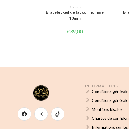
CHOIX DES OPTIONS
Bracelets
Bracelet œil de faucon homme
Bra
10mm
€
39,00
INFORMATIONS
Conditions générale
Conditions générales
Mentions légales
Chartes de confident
Informations sur les