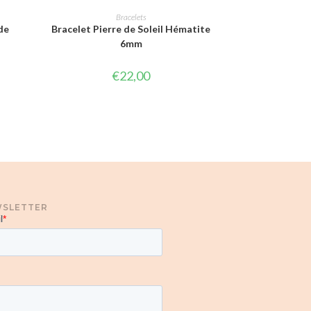
CHOIX DES OPTIONS
Bracelets
de
Bracelet Pierre de Soleil Hématite
6mm
€
22,00
SLETTER