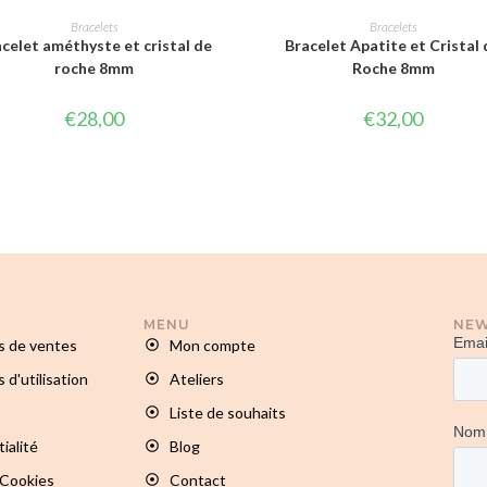
CHOIX DES OPTIONS
CHOIX DES OPTIONS
Bracelets
Bracelets
celet améthyste et cristal de
Bracelet Apatite et Cristal 
roche 8mm
Roche 8mm
€
28,00
€
32,00
MENU
NEW
s de ventes
Mon compte
 d'utilisation
Ateliers
Liste de souhaits
ialité
Blog
 Cookies
Contact