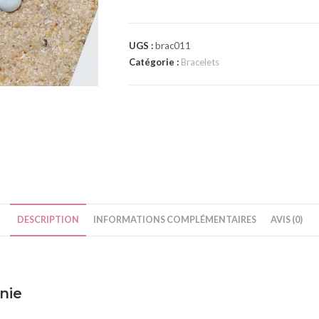
l
t
e
UGS :
brac011
Catégorie :
Bracelets
r
n
a
t
i
v
e
:
DESCRIPTION
INFORMATIONS COMPLÉMENTAIRES
AVIS (0)
nie