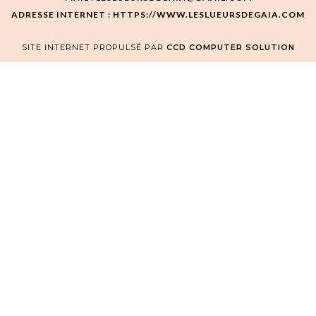
ADRESSE INTERNET : HTTPS://WWW.LESLUEURSDEGAIA.COM
SITE INTERNET PROPULSÉ PAR
CCD COMPUTER SOLUTION