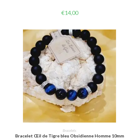
€
14,00
CHOIX DES OPTIONS
Bracelets
Bracelet Œil de Tigre bleu Obsidienne Homme 10mm