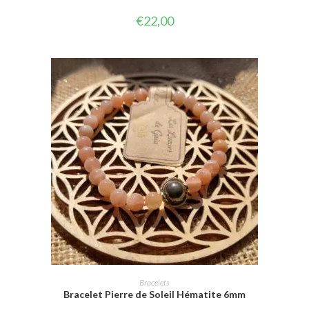
€
22,00
CHOIX DES OPTIONS
Bracelets
Bracelet Pierre de Soleil Hématite 6mm