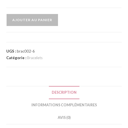
AJOUTER AU PANIER
A
l
t
e
UGS :
brac002-6
Catégorie :
Bracelets
r
n
a
t
i
DESCRIPTION
v
e
INFORMATIONS COMPLÉMENTAIRES
:
AVIS (0)