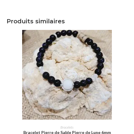
Produits similaires
CHOIX DES OPTIONS
Bracelets
Bracelet Pierre de Sable Pierre de Lune 6mm