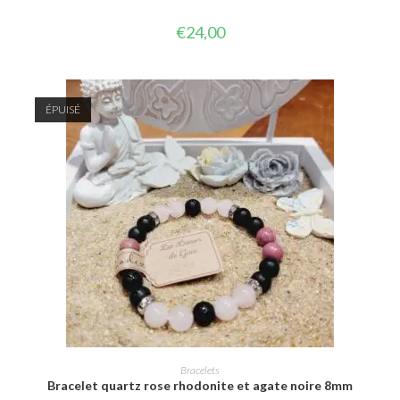
€
24,00
ÉPUISÉ
CHOIX DES OPTIONS
Bracelets
Bracelet quartz rose rhodonite et agate noire 8mm