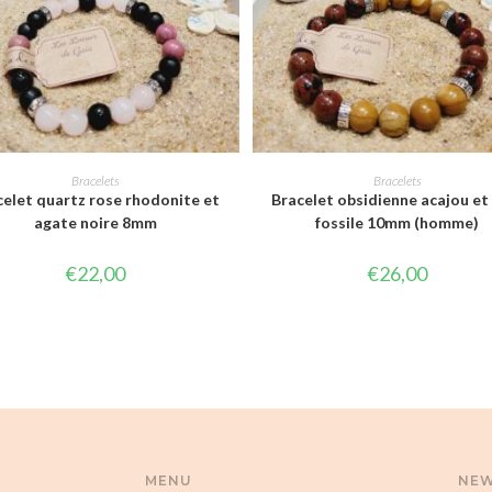
CHOIX DES OPTIONS
CHOIX DES OPTIONS
Bracelets
Bracelets
celet quartz rose rhodonite et
Bracelet obsidienne acajou et
agate noire 8mm
fossile 10mm (homme)
€
22,00
€
26,00
MENU
NEW