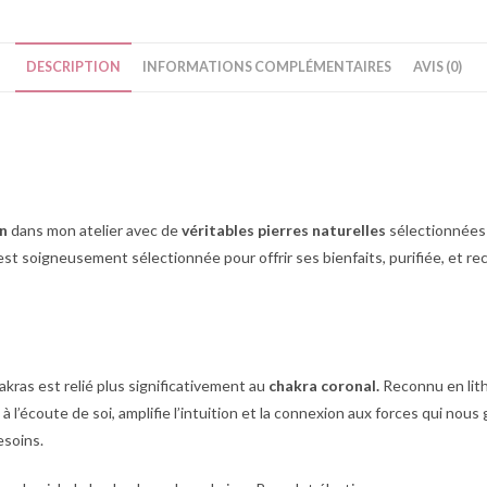
DESCRIPTION
INFORMATIONS COMPLÉMENTAIRES
AVIS (0)
in
dans mon atelier avec de
véritables pierres naturelles
sélectionnées 
 est soigneusement sélectionnée pour offrir ses bienfaits, purifiée, et r
hakras est relié plus significativement au
chakra coronal.
Reconnu en lith
ite à l’écoute de soi, amplifie l’intuition et la connexion aux forces qui no
esoins.