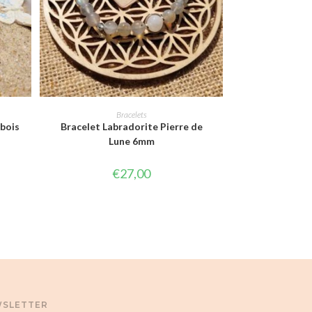
CHOIX DES OPTIONS
Bracelets
 bois
Bracelet Labradorite Pierre de
Lune 6mm
€
27,00
SLETTER