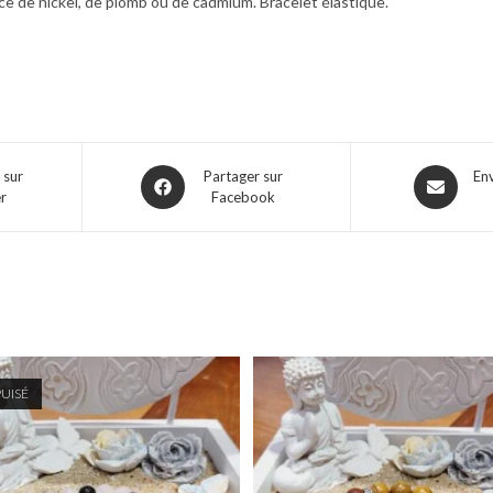
e de nickel, de plomb ou de cadmium. Bracelet élastique.
 sur
Partager sur
En
er
Facebook
PUISÉ