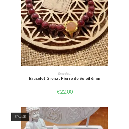
CHOIX DES OPTIONS
Bracelets
Bracelet Grenat Pierre de Soleil 6mm
€
22.00
ÉPUISÉ