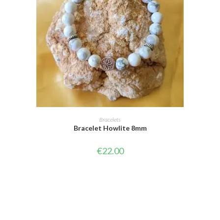
CHOIX DES OPTIONS
Bracelets
Bracelet Howlite 8mm
€
22.00