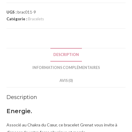
t
e
UGS :
brac011-9
Catégorie :
Bracelets
r
n
a
t
i
DESCRIPTION
v
e
INFORMATIONS COMPLÉMENTAIRES
:
AVIS (0)
Description
Energie.
Associé au Chakra du Cœur, ce bracelet Grenat vous invite à