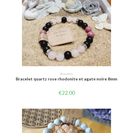
CHOIX DES OPTIONS
Bracelets
Bracelet quartz rose rhodonite et agate noire 8mm
€
22.00