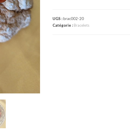
l
t
e
UGS :
brac002-20
Catégorie :
Bracelets
r
n
a
t
i
v
e
: