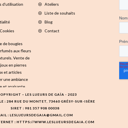
 d'utilisation
Ateliers
Liste de souhaits
ialité
Blog
 Cookies
Contact
te de bougies
arfumés aux fleurs
turels. Vente de
ijoux en pierres
x et articles
er une ambiance
e et apaisante.
OPYRIGHT – LES LUEURS DE GAÏA - 2023
LE : 284 RUE DU MONTET, 73460 GRÉSY-SUR-ISÈRE
SIRET : 981 357 908 00038
AIL : LESLUEURSDEGAIA@GMAIL.COM
TERNET : HTTPS://WWW.LESLUEURSDEGAIA.COM