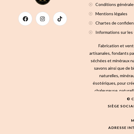
Conditions générales
Mentions légales
Chartes de confident
Informations sur les
Fabrication et ven
artisanales, fondants p
séchées et minéraux na
savons ainsi que de b
naturelles, minérau
ésotériques, pour cré
chaleureuse, naturell
© C
SIÈGE SOCIA
M
ADRESSE IN