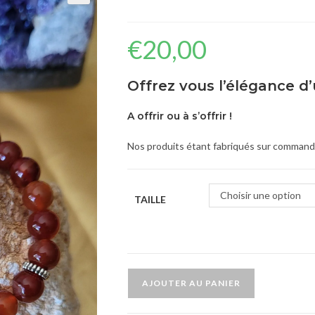
🔍
€
20,00
Offrez vous l’élégance d’
A offrir ou à s’offrir !
Nos produits étant fabriqués sur commande,
Choisir une option
TAILLE
AJOUTER AU PANIER
A