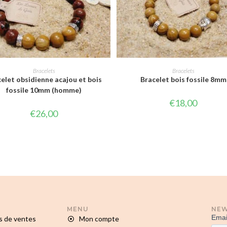
CHOIX DES OPTIONS
CHOIX DES OPTIONS
Bracelets
Bracelets
elet obsidienne acajou et bois
Bracelet bois fossile 8mm
fossile 10mm (homme)
€
18,00
€
26,00
MENU
NEW
s de ventes
Mon compte