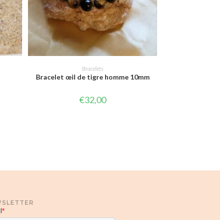
CHOIX DES OPTIONS
Bracelets
Bracelet œil de tigre homme 10mm
€
32,00
SLETTER