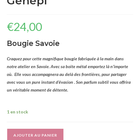
Génépi
€
24,00
Bougie Savoie
Craquez pour cette magnifique bougie fabriquée à la main dans
notre atelier en Savoie. Avec sa boite métal emportez là n’importe
où. Elle vous accompagnera au delà des frontières, pour partager
avec vous un pure instant d’évasion . Son parfum subtil vous offrira
un véritable moment de détente.
1 en stock
A
AJOUTER AU PANIER