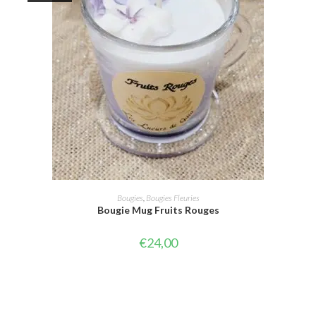
LIRE LA SUITE
Bougies
,
Bougies Fleuries
Bougie Mug Fruits Rouges
€
24,00