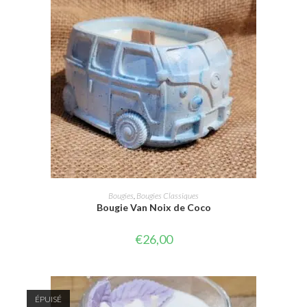
AJOUTER AU PANIER
Bougies
,
Bougies Classiques
Bougie Van Noix de Coco
€
26,00
ÉPUISÉ