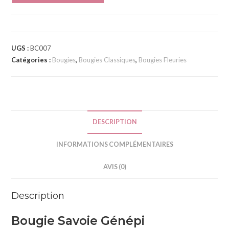
l
t
e
r
UGS :
BC007
n
Catégories :
Bougies
,
Bougies Classiques
,
Bougies Fleuries
a
t
i
v
e
DESCRIPTION
:
INFORMATIONS COMPLÉMENTAIRES
AVIS (0)
Description
Bougie Savoie Génépi