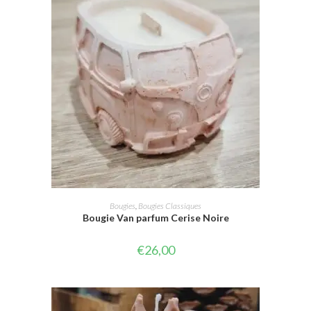
AJOUTER AU PANIER
Bougies
,
Bougies Classiques
Bougie Van parfum Cerise Noire
€
26,00