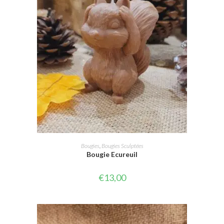
CHOIX DES OPTIONS
Bougies
,
Bougies Sculptées
Bougie Ecureuil
€
13,00