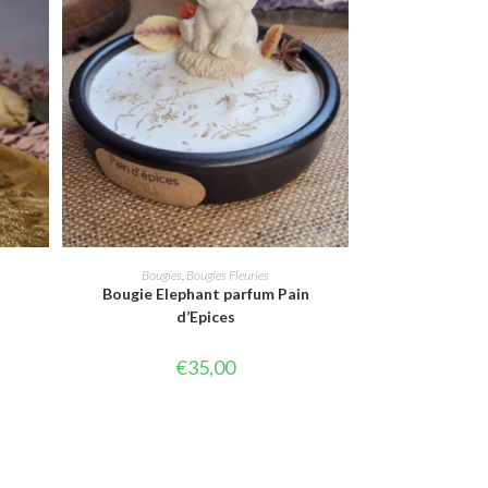
AJOUTER AU PANIER
Bougies
,
Bougies Fleuries
Bougie Elephant parfum Pain
d’Epices
€
35,00