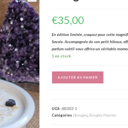
🔍
€
35,00
En édition limitée, craquez pour cette magnif
Savoie. Accompagnée de son petit hiboux, of
parfum subtil vous offrira un véritable mome
1 en stock
A
AJOUTER AU PANIER
l
t
e
r
UGS :
BE003-1
n
Catégories :
Bougies
,
Bougies Fleuries
a
t