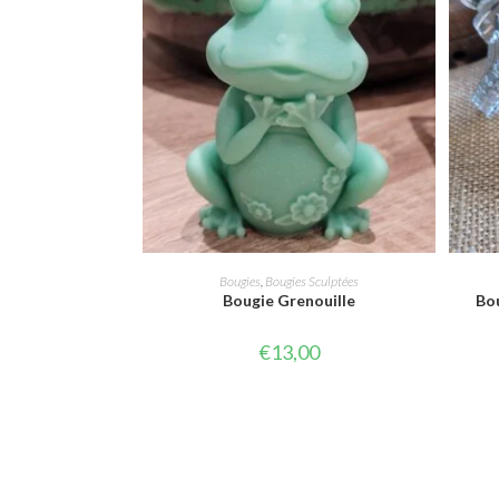
CHOIX DES OPTIONS
Bougies
,
Bougies Sculptées
Bougie Grenouille
Bo
€
13,00