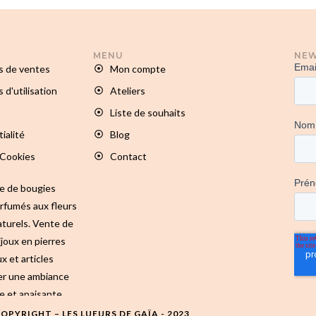
MENU
NEW
s de ventes
Mon compte
 d'utilisation
Ateliers
Liste de souhaits
ialité
Blog
 Cookies
Contact
te de bougies
arfumés aux fleurs
turels. Vente de
ijoux en pierres
x et articles
er une ambiance
e et apaisante.
OPYRIGHT – LES LUEURS DE GAÏA - 2023