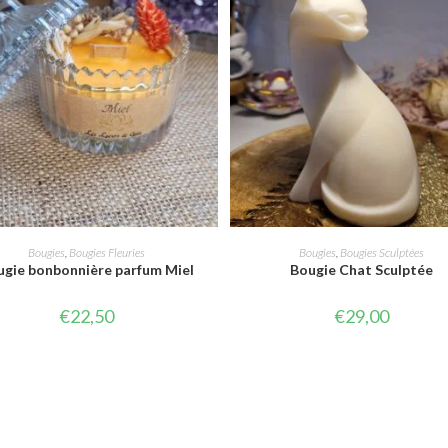
AJOUTER AU PANIER
CHOIX DES OPTIONS
Bougies
,
Bougies Fleuries
Bougies
,
Bougies Sculptées
ugie bonbonnière parfum Miel
Bougie Chat Sculptée
€
22,50
€
29,00