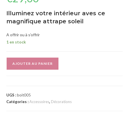
Illuminez votre intérieur aves ce
magnifique attrape soleil
A offrir ou à s’offrir
1 en stock
A
AJOUTER AU PANIER
l
t
e
r
UGS :
boit005
n
Catégories :
Accessoires
,
Décorations
a
t
i
v