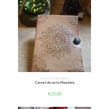
AJOUTER AU PANIER
Accessoires
,
Décorations
Carnet de note Mandala
€
22,00