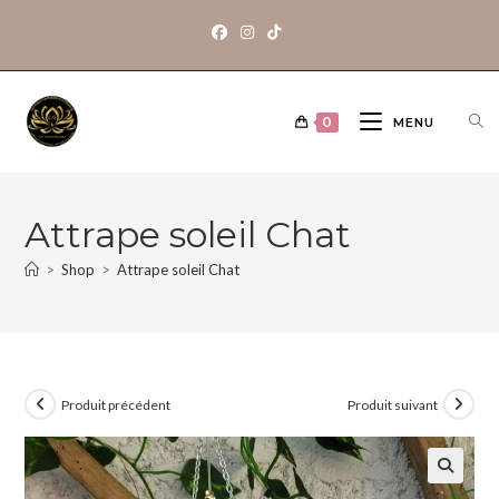
0
MENU
Attrape soleil Chat
>
Shop
>
Attrape soleil Chat
Produit précédent
Produit suivant
🔍