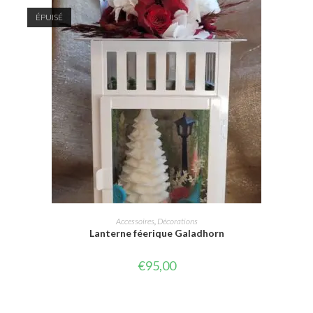
ÉPUISÉ
LIRE LA SUITE
Accessoires
,
Décorations
Lanterne féerique Galadhorn
€
95,00