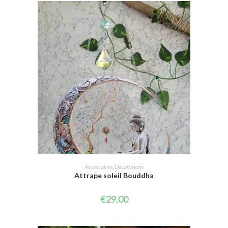
AJOUTER AU PANIER
Accessoires
,
Décorations
Attrape soleil Bouddha
€
29,00