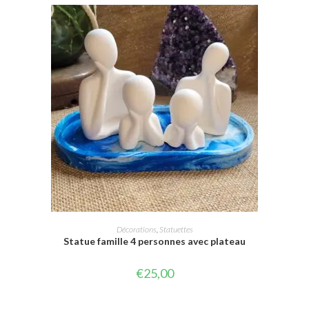
AJOUTER AU PANIER
Décorations
,
Statuettes
Statue famille 4 personnes avec plateau
€
25,00