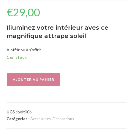
€
29,00
Illuminez votre intérieur aves ce
magnifique attrape soleil
A offrir ou à s’offrir
1 en stock
A
AJOUTER AU PANIER
l
t
e
r
UGS :
boit006
n
Catégories :
Accessoires
,
Décorations
a
t