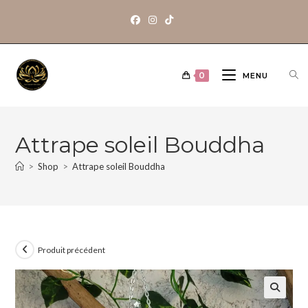
0
MENU
Attrape soleil Bouddha
>
Shop
>
Attrape soleil Bouddha
Produit précédent
🔍