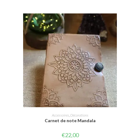
AJOUTER AU PANIER
Accessoires
,
Décorations
Carnet de note Mandala
€
22,00