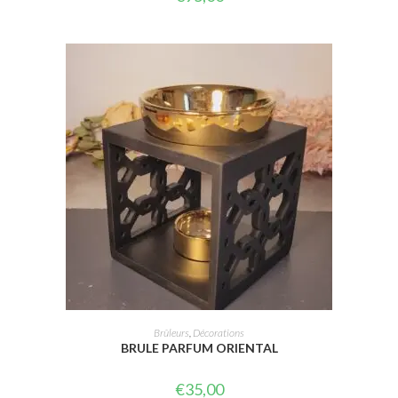
AJOUTER AU PANIER
Brûleurs
,
Décorations
BRULE PARFUM ORIENTAL
€
35,00