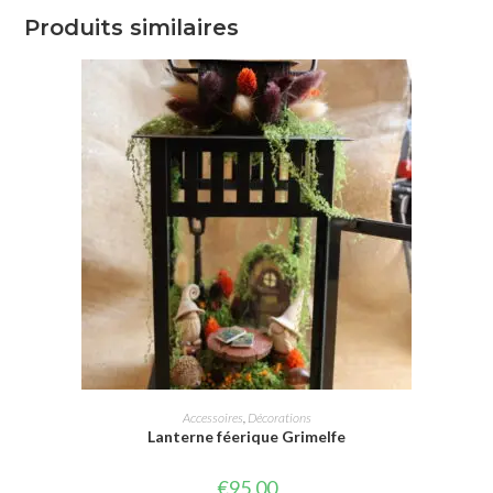
Produits similaires
AJOUTER AU PANIER
Accessoires
,
Décorations
Lanterne féerique Grimelfe
€
95,00