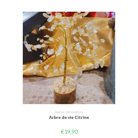
AJOUTER AU PANIER
Autres
,
Décorations
Arbre de vie Citrine
€
19,90