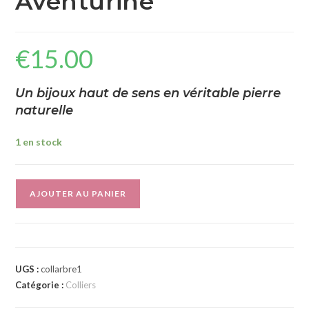
Aventurine
€
15.00
Un bijoux haut de sens en véritable pierre
naturelle
1 en stock
A
AJOUTER AU PANIER
l
t
e
r
UGS :
collarbre1
n
Catégorie :
Colliers
a
t