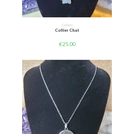
AJOUTER AU PANIER
Colliers
Collier Chat
€
25.00