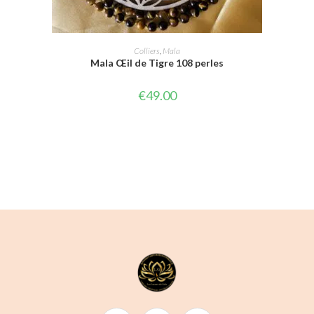
AJOUTER AU PANIER
Colliers
,
Mala
Mala Œil de Tigre 108 perles
€
49.00