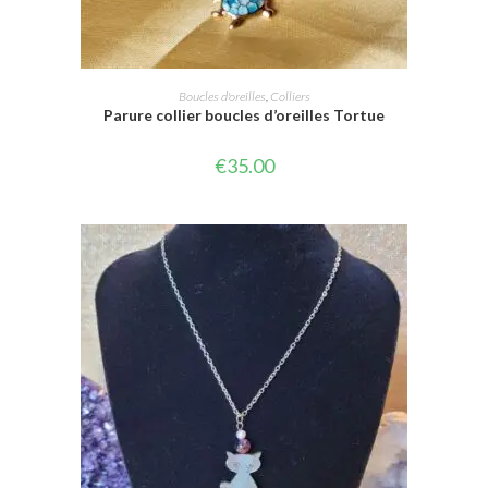
AJOUTER AU PANIER
Boucles d'oreilles
,
Colliers
Parure collier boucles d’oreilles Tortue
€
35.00