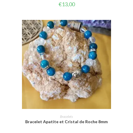
€
13,00
CHOIX DES OPTIONS
Bracelets
Bracelet Apatite et Cristal de Roche 8mm