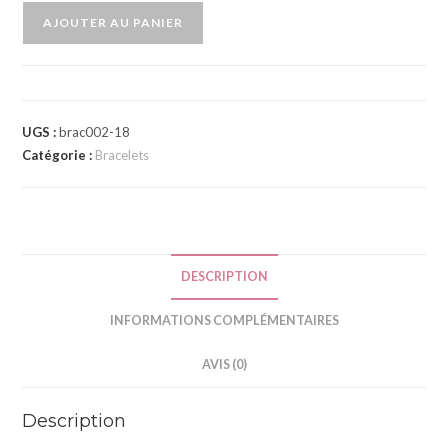
AJOUTER AU PANIER
A
l
t
e
UGS :
brac002-18
Catégorie :
Bracelets
r
n
a
t
i
DESCRIPTION
v
e
INFORMATIONS COMPLÉMENTAIRES
:
AVIS (0)
Description