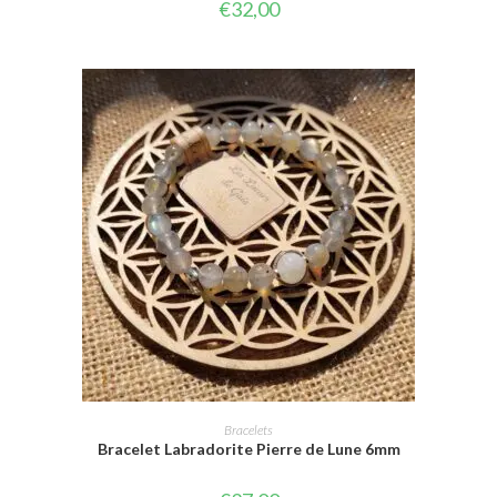
€
32,00
CHOIX DES OPTIONS
Bracelets
Bracelet Labradorite Pierre de Lune 6mm