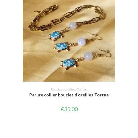
AJOUTER AU PANIER
Boucles d'oreilles
,
Colliers
Parure collier boucles d’oreilles Tortue
€
35.00