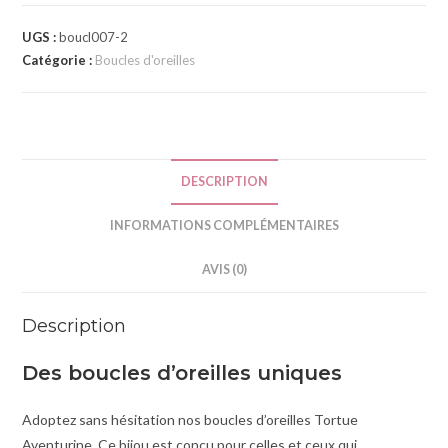
r
UGS :
boucl007-2
n
Catégorie :
Boucles d'oreilles
a
t
i
v
e
DESCRIPTION
:
INFORMATIONS COMPLÉMENTAIRES
AVIS (0)
Description
Des boucles d’oreilles uniques
Adoptez sans hésitation nos boucles d’oreilles Tortue
Aventurine. Ce bijou est conçu pour celles et ceux qui