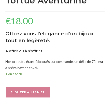
Tortue Aventurine
€
18.00
Offrez vous l’élégance d’un bijoux
tout en légèreté.
A offrir ou à s’offrir !
Nos produits étant fabriqués sur commande, un délai de 72h est
à prévoir avant envoi.
1 en stock
A
AJOUTER AU PANIER
l
t
e