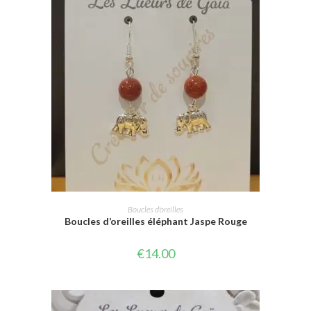
AJOUTER AU PANIER
Boucles d'oreilles
Boucles d’oreilles éléphant Jaspe Rouge
€
14.00