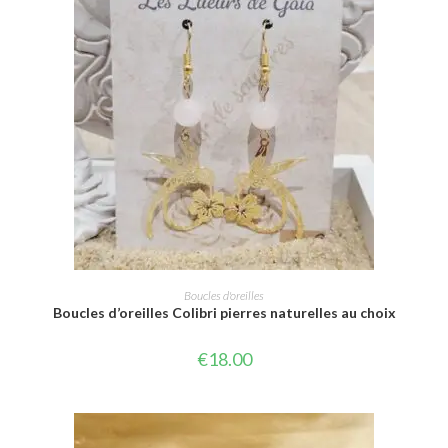
CHOIX DES OPTIONS
Boucles d'oreilles
Boucles d’oreilles Colibri pierres naturelles au choix
€
18.00