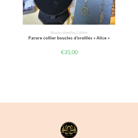
AJOUTER AU PANIER
Boucles d'oreilles
,
Colliers
Parure collier boucles d’oreilles « Alice »
€
35,00