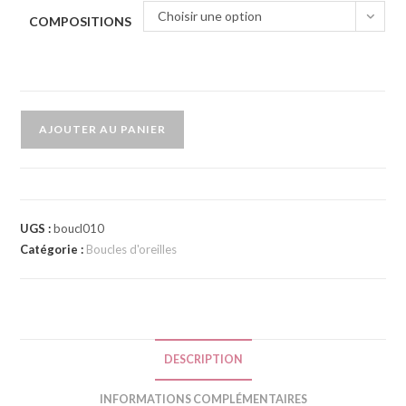
Choisir une option
COMPOSITIONS
AJOUTER AU PANIER
A
l
t
e
UGS :
boucl010
Catégorie :
Boucles d'oreilles
r
n
a
t
i
DESCRIPTION
v
e
INFORMATIONS COMPLÉMENTAIRES