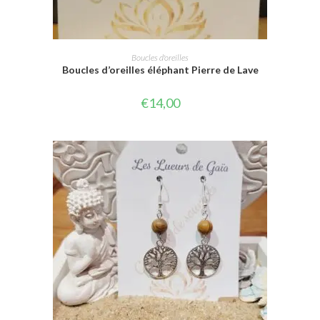
AJOUTER AU PANIER
Boucles d'oreilles
Boucles d’oreilles éléphant Pierre de Lave
€
14,00