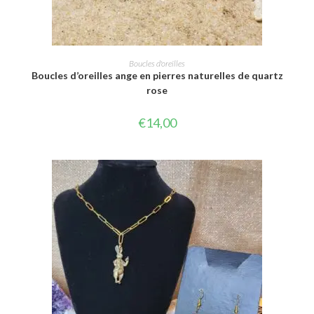
AJOUTER AU PANIER
Boucles d'oreilles
Boucles d’oreilles ange en pierres naturelles de quartz
rose
€
14,00