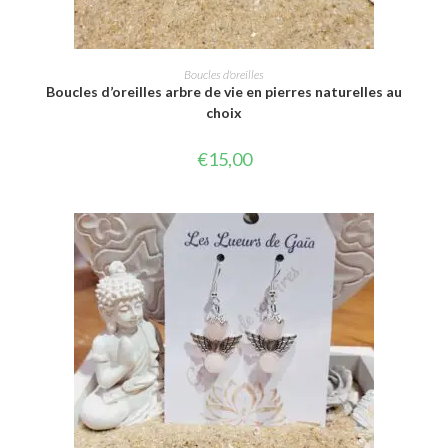
CHOIX DES OPTIONS
Boucles d'oreilles
Boucles d’oreilles arbre de vie en pierres naturelles au
choix
€
15,00